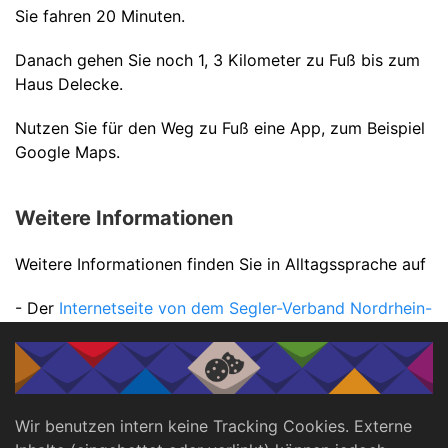
Sie fahren 20 Minuten.
Danach gehen Sie noch 1, 3 Kilometer zu Fuß bis zum
Haus Delecke.
Nutzen Sie für den Weg zu Fuß eine App, zum Beispiel
Google Maps.
Weitere Informationen
Weitere Informationen finden Sie in Alltagssprache auf
- Der
Internetseite von dem Segler-Verband Nordrhein-
Westfalen
(klicken Sie auf die blaue Schrift),
- Der
Internetseite von dem Yachtclub Möhnesee
(klicken Sie auf die blaue Schrift).
Wir benutzen intern keine Tracking Cookies. Externe
- Der
Internetseite von der Heinz-Kettler-Stiftung