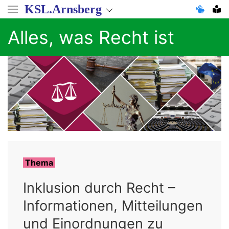
Direkt
KSL.Arnsberg
zum
Inhalt
Alles, was Recht ist
Thema
Inklusion durch Recht –
Informationen, Mitteilungen
und Einordnungen zu