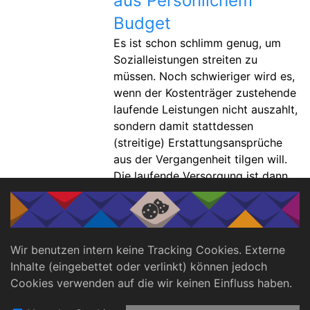
aus Persönlichem
Budget
Es ist schon schlimm genug, um
Sozialleistungen streiten zu
müssen. Noch schwieriger wird es,
wenn der Kostenträger zustehende
laufende Leistungen nicht auszahlt,
sondern damit stattdessen
(streitige) Erstattungsansprüche
aus der Vergangenheit tilgen will.
Die laufende Versorgung ist dann
schnell gefährdet. Das
Sozialgericht Augsburg hat diese
Praxis in einem aktuellen Urteil
untersagt. Unser Rechtsexperte
Wir benutzen intern keine Tracking Cookies. Externe
Manuel Salomon hat sich das Urteil
Inhalte (eingebettet oder verlinkt) können jedoch
genauer angesehen.
Cookies verwenden auf die wir keinen Einfluss haben.
Seitennummerierung
1
Seite
2
▶️
⏭️