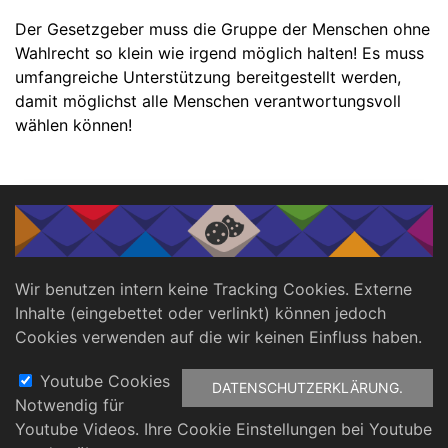
Der Gesetzgeber muss die Gruppe der Menschen ohne
Wahlrecht so klein wie irgend möglich halten! Es muss
umfangreiche Unterstützung bereitgestellt werden,
damit möglichst alle Menschen verantwortungsvoll
wählen können!
📥 Downloads
Stellungnahme des KSL Arnsberg zum Urteil
Wir benutzen intern keine Tracking Cookies. Externe
des Bundesverfassungsgerichts zu
Inhalte (eingebettet oder verlinkt) können jedoch
Wahrrechtsausschlüssen
Cookies verwenden auf die wir keinen Einfluss haben.
Youtube Cookies
DATENSCHUTZERKLÄRUNG.
Notwendig für
Fußbereich
Youtube Videos. Ihre Cookie Einstellungen bei Youtube
Datenschutz
Impressum