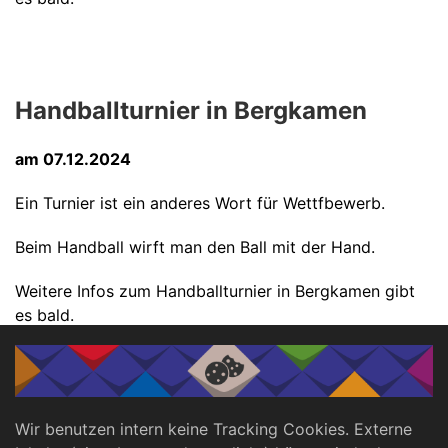
Handballturnier in Bergkamen
am 07.12.2024
Ein Turnier ist ein anderes Wort für Wettfbewerb.
Beim Handball wirft man den Ball mit der Hand.
Weitere Infos zum Handballturnier in Bergkamen gibt
es bald.
Hier finden Sie den Veranstaltungskalender der Special
Olympics Nordrhein-Westfalen.
Wir benutzen intern keine Tracking Cookies. Externe